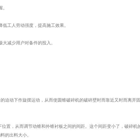
握。
降低工人劳动强度，提高施工效果。
极大减少用户对备件的投入。
套的迫动下作旋摆运动，从而使圆锥破碎机的破碎壁时而靠近又时而离开
下位置，从而调节动锥和外锥衬板之间的间距。这个间距变小了，破碎机
物料的出料大小。