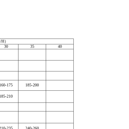
/H）
30
35
40
160-175
185-200
185-210
210-235
240-260