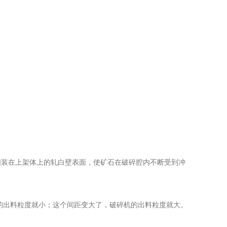
固装在上架体上的轧白壁表面，使矿石在破碎腔内不断受到冲
的出料粒度就小；这个间距变大了，破碎机的出料粒度就大。