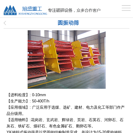
首页
圆振动筛
产品中心
工程案例
服务支持
【进料粒度】: 0-10mm
【生产能力】: 50-400T/h
新闻中心
【应用领域】: 广泛应用于选煤、选矿、建材、电力及化工等部门作产
品分级用。
【适用物料】:花岗岩、玄武岩、辉绿岩、页岩、石英石、河卵石、石
灰石、铁矿石、煤矸石、有色金属矿石、鹅卵石等。
关于旭盛
YK倾斜式振动筛是以坚固的结构制造完成，并设计为15-20度的倾斜